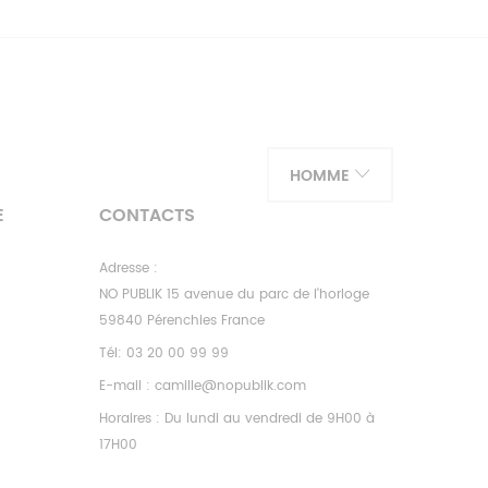
HOMME
E
CONTACTS
Adresse :
NO PUBLIK 15 avenue du parc de l'horloge
59840 Pérenchies France
Tél:
03 20 00 99 99
E-mail :
camille@nopublik.com
Horaires : Du lundi au vendredi de 9H00 à
17H00