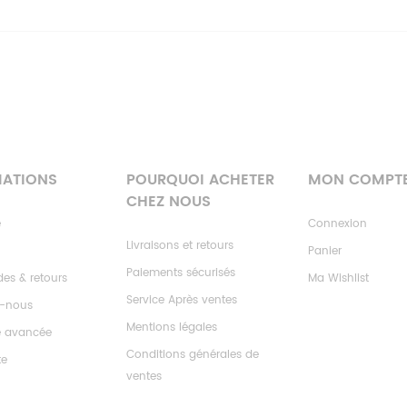
MATIONS
POURQUOI ACHETER
MON COMPT
CHEZ NOUS
e
Connexion
Livraisons et retours
Panier
Paiements sécurisés
s & retours
Ma Wishlist
Service Après ventes
z-nous
Mentions légales
e avancée
Conditions générales de
te
ventes